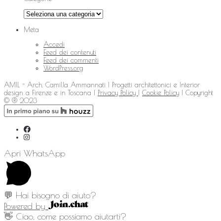
Categorie
Meta
Accedi
Feed dei contenuti
Feed dei commenti
WordPress.org
AMIL - Arch. Camilla Ammannati | Progetti architettonici e Interior
design a Firenze e in Toscana |
Privacy Policy
|
Cookie Policy
| Copyright
© ® 2023
Apri WhatsApp
💬 Hai bisogno di aiuto?
Powered by
👋 Ciao, come possiamo aiutarti?