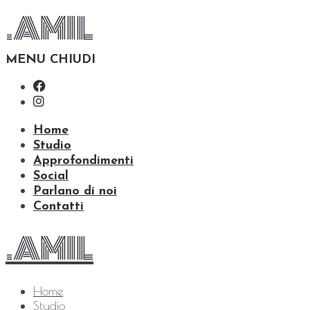
.AMIL
MENU
CHIUDI
Home
Studio
Approfondimenti
Social
Parlano di noi
Contatti
.AMIL
Home
Studio